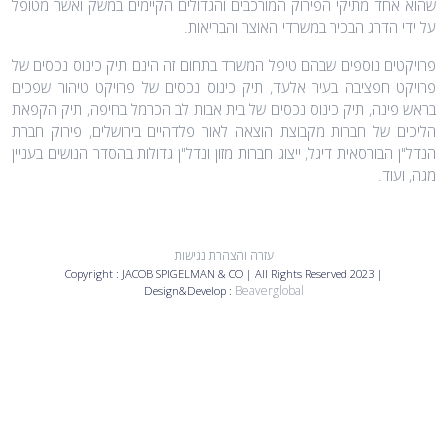
שהוא אחד מתיקי הפירוק המורכבים והגדולים הקיימים במשק ואשר מטופל
על ידי הדרג הבכיר במשרדי האוצר והבריאות.
פרויקטים נוספים שבהם טיפל המשרד בתחום זה הינם תיק כינוס נכסים של
פרויקט חפציבה בעיר אלעד, תיק כינוס נכסים של פרויקט טיהור שפכים
בראש פינה, תיק כינוס נכסים של בית אבות לב הכרמל בחיפה, תיק הקפאת
הליכים של חברות מקבוצת הוצאה לאור פלדהיים בירושלים, פירוק חברת
הנדל"ן הבורסאית דיגל, ייצוג חברות מזון ונדל"ן גדולות בהסדר הנושים בעניין
מגה, ועוד.
עזרה והצהרת נגישות
Copyright : JACOB SPIGELMAN & CO | All Rights Reserved
2023
|
Beaverglobal
Design&Develop :