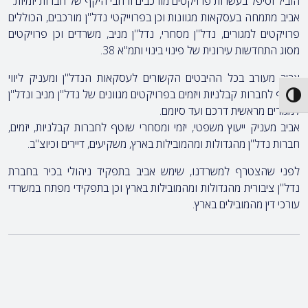
הוביל וטיפל בעשרות פרויקטים מורכבים ורחבי היקף של חברות יזמיות.
אביב מתמחה בעסקאות מגוונות וכן בפרוייקטי נדל"ן מורכבים, הכוללים
פרויקטים למגורים, נדל"ן מסחרי, נדל"ן מניב, משרדים וכן פרויקטים
מסוג התחדשות עירונית של פינוי בינוי ותמ"א 38.
אביב מעורב בכל ההיבטים הקשורים לעסקאות הנדל"ן ומעניק ליווי
שוטף לחברות קבלניות ויזמים בפרויקטים מגוונים של נדל"ן מניב ונדל"ן
Toggle High Contrast
למגורים מראשית דרכם ועד סיומם.
אביב מעניק ייעוץ משפטי, יזמי ומסחרי שוטף לחברות קבלניות, יזמים,
חברות נדל"ן מהגדולות ומהמובילות בארץ, משקיעים, דיירים וכיוצ"ב.
לפני שהצטרף למשרדנו, שימש אביב בתפקיד ניהולי בכיר בחברת
נדל"ן ציבורית מהגדולות ומהמובילות בארץ וכן בתפקידי מפתח במשרדי
עורכי דין מהמובילים בארץ.